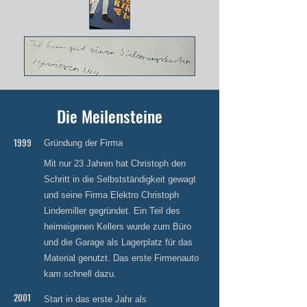
Die Meilensteine
1999
Gründung der Firma
Mit nur 23 Jahren hat Christoph den
Schritt in die Selbstständigkeit gewagt
und seine Firma Elektro Christoph
Lindemiller gegründet. Ein Teil des
heimeigenen Kellers wurde zum Büro
und die Garage als Lagerplatz für das
Material genutzt. Das erste Firmenauto
kam schnell dazu.
2001
Start in das erste Jahr als