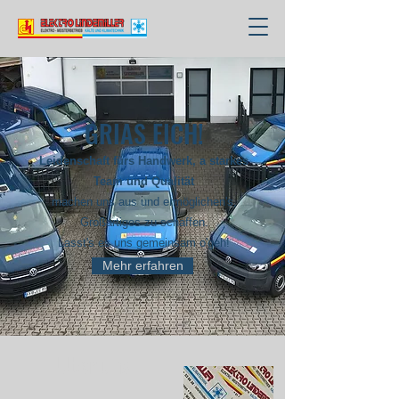
GRIAS EICH!
Leidenschaft fürs Handwerk, a starkes
Team und Qualität
machen uns aus und ermöglichen's,
Großartiges zu schaffen.
Lasst's es uns gemeinsam o'geh!
Mehr erfahren
Über uns